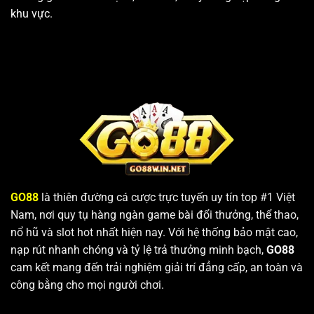
khu vực.
GO88
là thiên đường cá cược trực tuyến uy tín top #1 Việt
Nam, nơi quy tụ hàng ngàn game bài đổi thưởng, thể thao,
nổ hũ và slot hot nhất hiện nay. Với hệ thống bảo mật cao,
nạp rút nhanh chóng và tỷ lệ trả thưởng minh bạch,
GO88
cam kết mang đến trải nghiệm giải trí đẳng cấp, an toàn và
công bằng cho mọi người chơi.