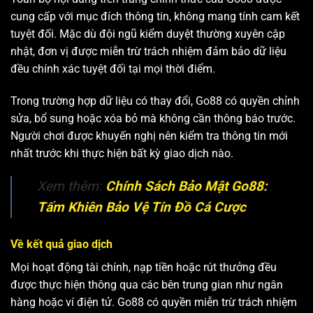
cung cấp với mục đích thông tin, không mang tính cam kết
tuyệt đối. Mặc dù đội ngũ kiểm duyệt thường xuyên cập
nhật, đơn vị được miễn trừ trách nhiệm đảm bảo dữ liệu
đều chính xác tuyệt đối tại mọi thời điểm.
Trong trường hợp dữ liệu có thay đổi, Go88 có quyền chỉnh
sửa, bổ sung hoặc xóa bỏ mà không cần thông báo trước.
Người chơi được khuyến nghị nên kiểm tra thông tin mới
nhất trước khi thực hiện bất kỳ giao dịch nào.
Xem thêm:
Chính Sách Bảo Mật Go88:
Tấm Khiên Bảo Vệ Tín Đồ Cá Cược
Về kết quả giao dịch
Mọi hoạt động tài chính, nạp tiền hoặc rút thưởng đều
được thực hiện thông qua các bên trung gian như ngân
hàng hoặc ví điện tử. Go88 có quyền miễn trừ trách nhiệm