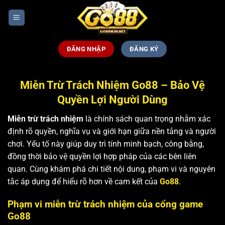
Bỏ
qua
nội
dung
ĐĂNG NHẬP
ĐĂNG KÝ
Miễn Trừ Trách Nhiệm Go88 – Bảo Vệ
Quyền Lợi Người Dùng
Miễn trừ trách nhiệm
là chính sách quan trọng nhằm xác
định rõ quyền, nghĩa vụ và giới hạn giữa nền tảng và người
chơi. Yếu tố này giúp duy trì tính minh bạch, công bằng,
đồng thời bảo vệ quyền lợi hợp pháp của các bên liên
quan. Cùng khám phá chi tiết nội dung, phạm vi và nguyên
tắc áp dụng để hiểu rõ hơn về cam kết của
Go88
.
Phạm vi miễn trừ trách nhiệm của cổng game
Go88