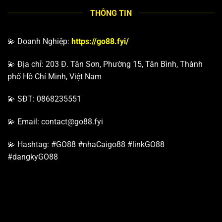
THÔNG TIN
💫 Doanh Nghiệp:
https://go88.fyi/
💫 Địa chỉ:
203 Đ. Tân Sơn, Phường 15, Tân Bình, Thành
phố Hồ Chí Minh, Việt Nam
💫 SĐT:
0868235551
💫 Email:
contact@go88.fyi
💫 Hashtag:
#GO88 #nhaCaigo88 #linkGO88
#dangkyGO88