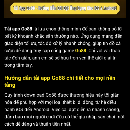
Tải app Go88
là lựa chọn thông minh để bạn không bỏ lỡ
bất kỳ khoảnh khắc săn thưởng nào. Ứng dụng mang đến
giao diện tối ưu, tốc độ xử lý nhanh chóng, giúp tín đồ cá
cược dễ dàng truy cập cổng game
Go88
. Chỉ với vài thao
tác đơn giản, anh em sẽ sở hữu trọn vẹn thế giới giải trí
trong tầm tay.
Hướng dẫn tải app Go88 chi tiết cho mọi nền
tảng
Quy trình download Go88 được thương hiệu này tối giản
hóa để phù hợp với mọi loại thiết bị di động, từ hệ điều
hành iOS đến Android. Việc cài đặt diễn ra nhanh chóng,
đảm bảo mọi người chơi đều có thể gia nhập sân chơi một
cách dễ dàng và thuận tiện nhất.