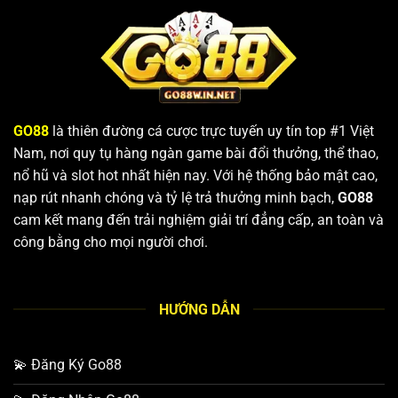
Thuật
Đầu
Đánh
Lừa
Đối
Thủ
GO88
là thiên đường cá cược trực tuyến uy tín top #1 Việt
Nam, nơi quy tụ hàng ngàn game bài đổi thưởng, thể thao,
nổ hũ và slot hot nhất hiện nay. Với hệ thống bảo mật cao,
nạp rút nhanh chóng và tỷ lệ trả thưởng minh bạch,
GO88
cam kết mang đến trải nghiệm giải trí đẳng cấp, an toàn và
công bằng cho mọi người chơi.
HƯỚNG DẪN
💫 Đăng Ký Go88