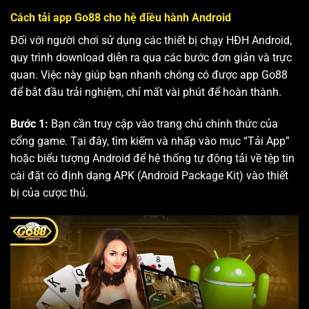
Cách tải app Go88 cho hệ điều hành Android
Đối với người chơi sử dụng các thiết bị chạy HĐH Android,
quy trình download diễn ra qua các bước đơn giản và trực
quan. Việc này giúp bạn nhanh chóng có được app Go88
để bắt đầu trải nghiệm, chỉ mất vài phút để hoàn thành.
Bước 1:
Bạn cần truy cập vào trang chủ chính thức của
cổng game. Tại đây, tìm kiếm và nhấp vào mục “Tải App”
hoặc biểu tượng Android để hệ thống tự động tải về tệp tin
cài đặt có định dạng APK (Android Package Kit) vào thiết
bị của cược thủ.